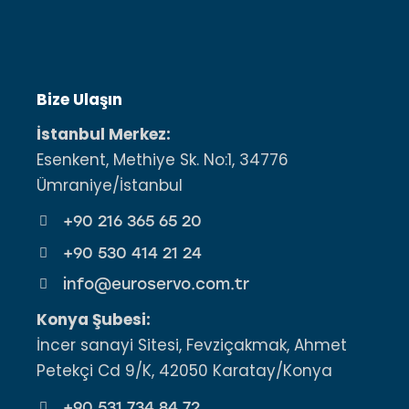
Bize Ulaşın
İstanbul Merkez:
Esenkent, Methiye Sk. No:1, 34776
Ümraniye/İstanbul
+90 216 365 65 20
+90 530 414 21 24
info@euroservo.com.tr
Konya Şubesi:
İncer sanayi Sitesi, Fevziçakmak, Ahmet
Petekçi Cd 9/K, 42050 Karatay/Konya
+90 531 734 84 72